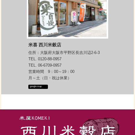
う
ネオニコ系農薬不使用のお米を玄米
販売
しておりますので
その点でもご安心ください
男性の方・子どもさんは
なかなか玄米に抵抗あるかも知れま
せんが
体の中のお掃除してくれるお米
だと
思って
米喜 西川米穀店
また、流行り病で自己免疫力が
住所：大阪府大阪市平野区長吉川辺2-6-3
いかに大切かお分かりいただけたか
と思います
TEL. 0120-88-0957
免疫力も高めてくれる「玄米」
こそ
TEL. 06-6709-0957
営業時間 9：00～19：00
今一度見直してみるお米だと私は思
います
月～土（日・祝は休業）
初心者の方向け
google map
ミルキークイーンの玄米ごはんです
食べやすいですし
玄米2：白米1の割合で混合炊きして
おります