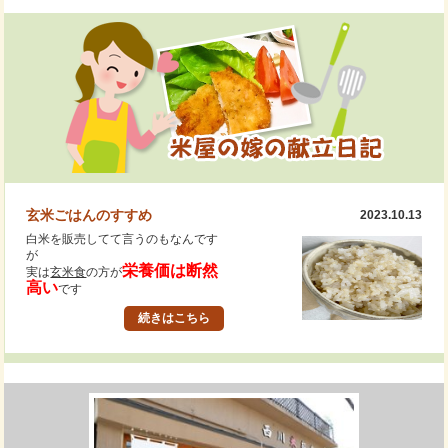
玄米ごはんのすすめ
2023.10.13
白米を販売してて言うのもなんです
が
栄養価は断然
実は
玄米食
の方が
高い
です
薄々はみなさんご存知ですよね？
続きはこちら
だけど食べ方が分からない・・・
そうではありませんか？
当店では
「玄米ごはん」が初めての方にも
レシピをお付けしてご説明させてい
ただきます
安心して召し上がっていただけるよ