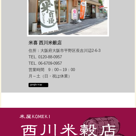
ネオニコ系農薬不使用のお米を玄米
販売
しておりますので
その点でもご安心ください
男性の方・子どもさんは
なかなか玄米に抵抗あるかも知れま
せんが
体の中のお掃除してくれるお米
だと
思って
米喜 西川米穀店
また、流行り病で自己免疫力が
住所：大阪府大阪市平野区長吉川辺2-6-3
いかに大切かお分かりいただけたか
と思います
TEL. 0120-88-0957
免疫力も高めてくれる「玄米」
こそ
TEL. 06-6709-0957
営業時間 9：00～19：00
今一度見直してみるお米だと私は思
います
月～土（日・祝は休業）
初心者の方向け
google map
ミルキークイーンの玄米ごはんです
食べやすいですし
玄米2：白米1の割合で混合炊きして
おります