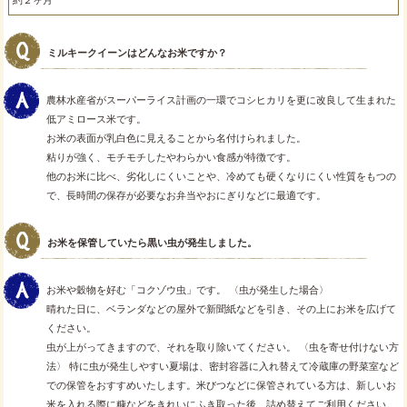
約２ヶ月
ミルキークイーンはどんなお米ですか？
農林水産省がスーパーライス計画の一環でコシヒカリを更に改良して生まれた
低アミロース米です。
お米の表面が乳白色に見えることから名付けられました。
粘りが強く、モチモチしたやわらかい食感が特徴です。
他のお米に比べ、劣化しにくいことや、冷めても硬くなりにくい性質をもつの
で、長時間の保存が必要なお弁当やおにぎりなどに最適です。
お米を保管していたら黒い虫が発生しました。
お米や穀物を好む「コクゾウ虫」です。 〈虫が発生した場合〉
晴れた日に、ベランダなどの屋外で新聞紙などを引き、その上にお米を広げて
ください。
虫が上がってきますので、それを取り除いてください。 〈虫を寄せ付けない方
法〉 特に虫が発生しやすい夏場は、密封容器に入れ替えて冷蔵庫の野菜室など
での保管をおすすめいたします。米びつなどに保管されている方は、新しいお
米を入れる際に糠などをきれいにふき取った後、詰め替えてご利用ください。