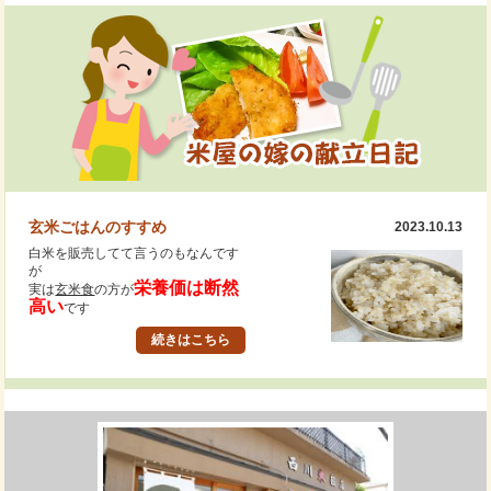
玄米ごはんのすすめ
2023.10.13
白米を販売してて言うのもなんです
が
栄養価は断然
実は
玄米食
の方が
高い
です
薄々はみなさんご存知ですよね？
続きはこちら
だけど食べ方が分からない・・・
そうではありませんか？
当店では
「玄米ごはん」が初めての方にも
レシピをお付けしてご説明させてい
ただきます
安心して召し上がっていただけるよ
う